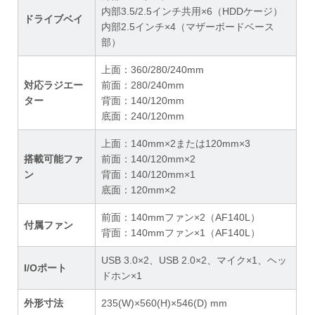
内部3.5/2.5インチ共用×6（HDDケージ）
ドライブベイ
内部2.5インチ×4（マザーボードベース
部）
上面：360/280/240mm
対応ラジエー
前面：280/240mm
ター
背面：140/120mm
底面：240/120mm
上面：140mm×2または120mm×3
搭載可能ファ
前面：140/120mm×2
ン
背面：140/120mm×1
底面：120mm×2
前面：140mmファン×2（AF140L）
付属ファン
背面：140mmファン×1（AF140L）
USB 3.0×2、USB 2.0×2、マイク×1、ヘッ
I/Oポート
ドホン×1
外形寸法
235(W)×560(H)×546(D) mm