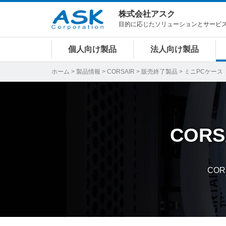
株式会社アスク
目的に応じたソリューションとサービ
個人向け製品
法人向け製品
ホーム
>
製品情報
>
CORSAIR
>
販売終了製品
> ミニPCケース
CORS
CO