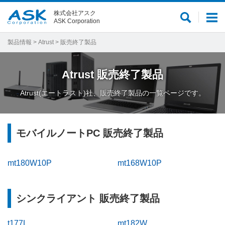
株式会社アスク
サ
メ
ASK Corporation
イ
ニ
ト
ュ
製品情報
>
Atrust
> 販売終了製品
内
ー
検
Atrust
販売終了製品
索
Atrust(エートラスト)社、販売終了製品の一覧ページです。
モバイルノートPC 販売終了製品
mt180W10P
mt168W10P
シンクライアント 販売終了製品
t177L
mt182W