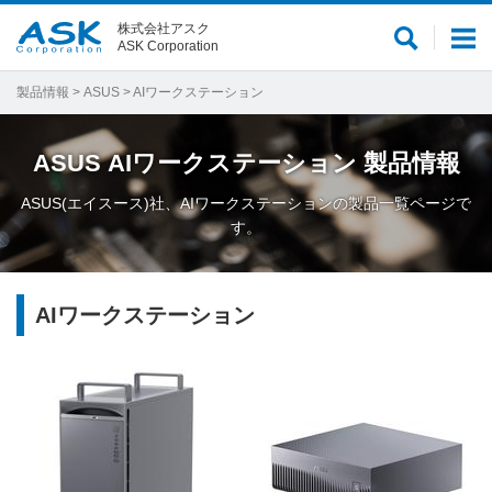
株式会社アスク
サ
メ
ASK Corporation
イ
ニ
ト
ュ
製品情報
>
ASUS
> AIワークステーション
内
ー
検
ASUS
AIワークステーション
製品情報
索
ASUS(エイスース)社、AIワークステーションの製品一覧ページで
す。
AIワークステーション