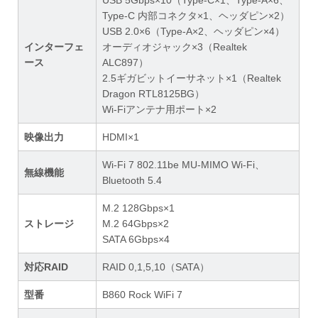
Type-C 内部コネクタ×1、ヘッダピン×2）
USB 2.0×6（Type-A×2、ヘッダピン×4）
インターフェ
オーディオジャック×3（Realtek
ース
ALC897）
2.5ギガビットイーサネット×1（Realtek
Dragon RTL8125BG）
Wi-Fiアンテナ用ポート×2
映像出力
HDMI×1
Wi-Fi 7 802.11be MU-MIMO Wi-Fi、
無線機能
Bluetooth 5.4
M.2 128Gbps×1
ストレージ
M.2 64Gbps×2
SATA 6Gbps×4
対応RAID
RAID 0,1,5,10（SATA）
型番
B860 Rock WiFi 7