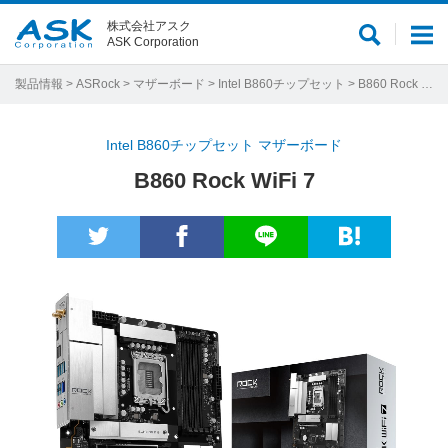
株式会社アスク
サ
メ
ASK Corporation
イ
ニ
ト
ュ
製品情報
>
ASRock
>
マザーボード
>
Intel B860チップセット
> B860 Rock WiFi 7
内
ー
検
Intel B860チップセット マザーボード
索
B860 Rock WiFi 7