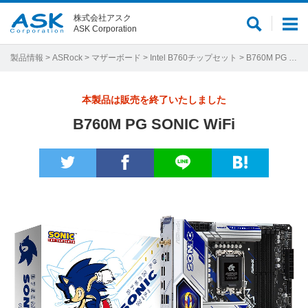
株式会社アスク
サ
メ
ASK Corporation
イ
ニ
ト
ュ
製品情報
>
ASRock
>
マザーボード
>
Intel B760チップセット
> B760M PG SONIC WiFi
内
ー
検
本製品は販売を終了いたしました
索
B760M PG SONIC WiFi