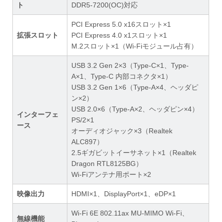
ト
DDR5-7200(OC)対応
PCI Express 5.0 x16スロット×1
拡張スロット
PCI Express 4.0 x1スロット×1
M.2スロット×1（Wi-Fiモジュール占有）
USB 3.2 Gen 2×3（Type-C×1、Type-
A×1、Type-C 内部コネクタ×1）
USB 3.2 Gen 1×6（Type-A×4、ヘッダピ
ン×2）
USB 2.0×6（Type-A×2、ヘッダピン×4）
インターフェ
PS/2×1
ース
オーディオジャック×3（Realtek
ALC897）
2.5ギガビットイーサネット×1（Realtek
Dragon RTL8125BG）
Wi-Fiアンテナ用ポート×2
映像出力
HDMI×1、DisplayPort×1、eDP×1
Wi-Fi 6E 802.11ax MU-MIMO Wi-Fi、
無線機能