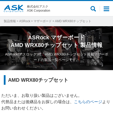
株式会社アスク
サ
メ
ASK Corporation
イ
ニ
ト
ュ
製品情報
>
ASRock
>
マザーボード
> AMD WRX80チップセット
内
ー
検
ASRock
マザーボード
索
AMD WRX80チップセット
製品情報
ASRock(アスロック)社、AMD WRX80チップセット搭載マザーボ
ードの製品一覧ページです。
AMD WRX80チップセット
ただいま、お取り扱い製品はございません。
代替品または後継品をお探しの場合は、
こちらのページ
より
お問い合わせください。