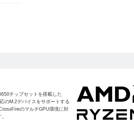
 B650チップセットを搭載した
5.0対応のM.2デバイスをサポートする
ossFireのマルチGPU環境に対
す。