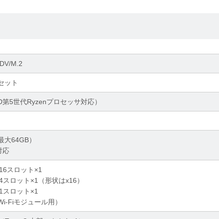
DV/M.2
プセット
AMD第5世代Ryzenプロセッサ対応）
（最大64GB）
)対応
0 x16スロット×1
4.0 x4スロット×1（形状はx16）
0 x1スロット×1
Wi-Fiモジュール用）