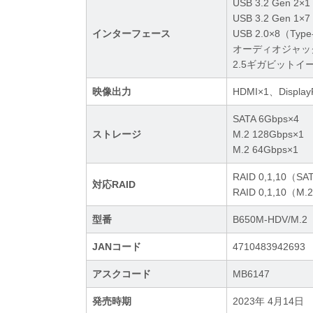
USB 3.2 Gen 
USB 3.2 Gen 
インターフェース
USB 2.0×8（Ty
オーディオジャック×3
2.5ギガビットイーサネ
映像出力
HDMI×1、Display
SATA 6Gbps×4
ストレージ
M.2 128Gbps×1
M.2 64Gbps×1
RAID 0,1,10（SA
対応RAID
RAID 0,1,10（M
型番
B650M-HDV/M.2
JANコード
4710483942693
アスクコード
MB6147
発売時期
2023年 4月14日