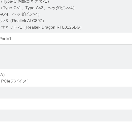
2×1（Type-C 内部コネクタ×1）
1×7（Type-C×1、Type-A×2、ヘッダピン×4）
pe-A×4、ヘッダピン×4）
（Realtek ALC897）
ット×1（Realtek Dragon RTL8125BG）
Port×1
TA）
.2 PCIeデバイス）