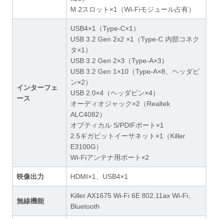
M.2スロット×1（Wi-Fiモジュール占有）
USB4×1（Type-C×1）
USB 3.2 Gen 2x2 ×1（Type-C 内部コネク
タ×1）
USB 3.2 Gen 2×3（Type-A×3）
USB 3.2 Gen 1×10（Type-A×8、ヘッダピ
ン×2）
インターフェ
USB 2.0×4（ヘッダピン×4）
ース
オーディオジャック×2（Realtek
ALC4082）
オプティカル S/PDIFポート×1
2.5ギガビットイーサネット×1（Killer
E3100G）
Wi-Fiアンテナ用ポート×2
映像出力
HDMI×1、USB4×1
Killer AX1675 Wi-Fi 6E 802.11ax Wi-Fi、
無線機能
Bluetooth