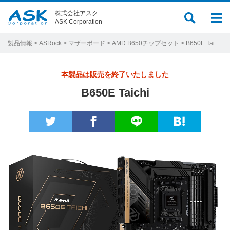
株式会社アスク
サ
メ
ASK Corporation
イ
ニ
ト
ュ
製品情報
>
ASRock
>
マザーボード
>
AMD B650チップセット
> B650E Taichi
内
ー
検
本製品は販売を終了いたしました
索
B650E Taichi