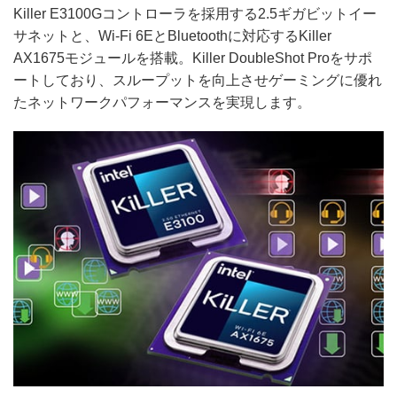
Killer E3100Gコントローラを採用する2.5ギガビットイー
サネットと、Wi-Fi 6EとBluetoothに対応するKiller
AX1675モジュールを搭載。Killer DoubleShot Proをサポ
ートしており、スループットを向上させゲーミングに優れ
たネットワークパフォーマンスを実現します。