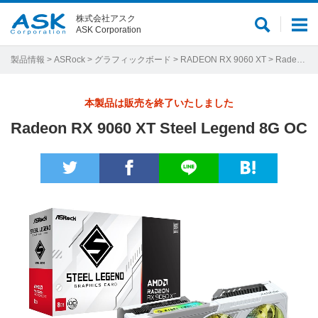
株式会社アスク
サ
メ
ASK Corporation
イ
ニ
ト
ュ
製品情報
>
ASRock
>
グラフィックボード
>
RADEON RX 9060 XT
> Radeon RX 9060 XT Steel Legend 8G OC
内
ー
検
本製品は販売を終了いたしました
索
Radeon RX 9060 XT Steel Legend 8G OC