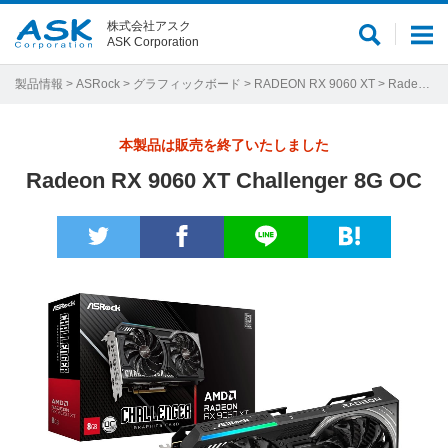
株式会社アスク
サ
メ
ASK Corporation
イ
ニ
ト
ュ
製品情報
>
ASRock
>
グラフィックボード
>
RADEON RX 9060 XT
> Radeon RX 9060 XT Challenger 8G OC
内
ー
検
本製品は販売を終了いたしました
索
Radeon RX 9060 XT Challenger 8G OC