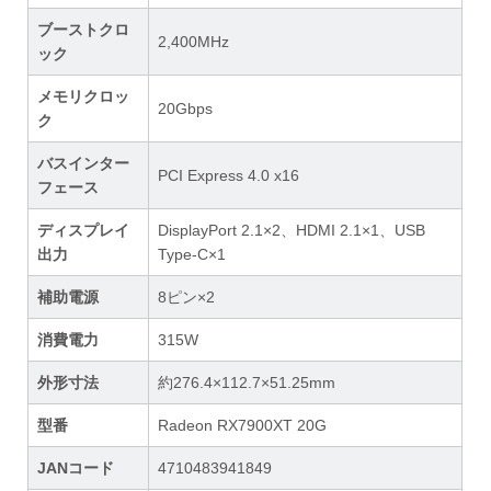
ブーストクロ
2,400MHz
ック
メモリクロッ
20Gbps
ク
バスインター
PCI Express 4.0 x16
フェース
ディスプレイ
DisplayPort 2.1×2、HDMI 2.1×1、USB
出力
Type-C×1
補助電源
8ピン×2
消費電力
315W
外形寸法
約276.4×112.7×51.25mm
型番
Radeon RX7900XT 20G
JANコード
4710483941849