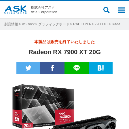
株式会社アスク
サ
メ
ASK Corporation
イ
ニ
ト
ュ
製品情報
>
ASRock
>
グラフィックボード
>
RADEON RX 7900 XT
> Radeon RX 7900 XT 20G
内
ー
検
本製品は販売を終了いたしました
索
Radeon RX 7900 XT 20G