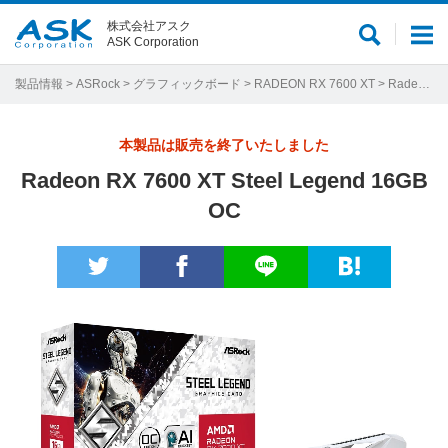
株式会社アスク
サ
メ
ASK Corporation
イ
ニ
ト
ュ
製品情報
>
ASRock
>
グラフィックボード
>
RADEON RX 7600 XT
> Radeon RX 7600 XT Steel Legend 16GB OC
内
ー
検
本製品は販売を終了いたしました
索
Radeon RX 7600 XT Steel Legend 16GB
OC