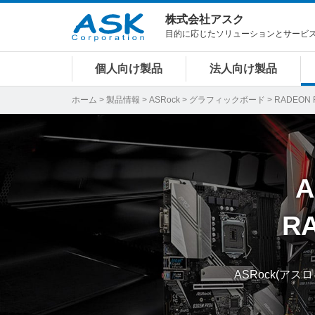
株式会社アスク
目的に応じたソリューションとサービ
個人向け製品
法人向け製品
ホーム
>
製品情報
>
ASRock
>
グラフィックボード
> RADEON R
A
RA
ASRock(アス