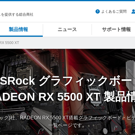
よくあるご質問
スを提供する総合商社
製品情報
ニュース
サポート情報
X 5500 XT
SRock
グラフィックボー
DEON RX 5500 XT
製品
ロック)社、RADEON RX 5500 XT搭載グラフィックボード
一覧ページです。