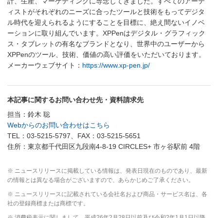
計、生産、マーケティングに専念してきました。すべてのアーテ
ィストがそれぞれのニーズに合ったツールと技術をもってデジタ
ル時代を迎えられるようにすることを目標に、絶え間ないイノベ
ーションに取り組んでいます。XPPenはデジタル・グラフィック
ス・タブレットの有名なブランドとなり、世界中のユーザーから
XPPenのツール、技術、価値の高い評価をいただいております。
メーカーウェブサイト：
https://www.xp-pen.jp/
本記事に関するお問い合わせ先・資料請求先
担当：鈴木 聡
Webからのお問い合わせはこちら
TEL：03-5215-5797、FAX：03-5215-5651
住所：東京都千代田区九段南4-8-19 CIRCLES+ 市ヶ谷駅前 4階
※ ニュースリリースに掲載している情報は、発表日現在のものであり、最新
の情報とは異なる場合がございますので、あらかじめご了承ください。
※ ニュースリリースに記載されている会社名および商品・サービス名は、各
社の登録商標または商標です。
※ 消費税表示に関しまして、平成26年2月28日以前及び令和2年1月1日以降