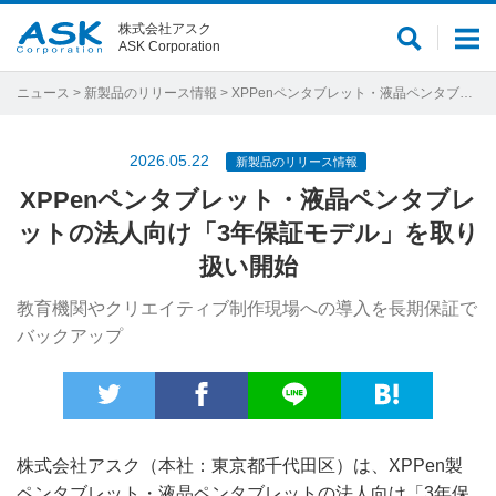
株式会社アスク
サ
メ
ASK Corporation
イ
ニ
ト
ュ
ニュース
>
新製品のリリース情報
> XPPenペンタブレット・液晶ペンタブレットの法人向け「3年保証モデル」を取り扱い開始
内
ー
検
2026.05.22
新製品のリリース情報
索
XPPenペンタブレット・液晶ペンタブレ
ットの法人向け「3年保証モデル」を取り
扱い開始
教育機関やクリエイティブ制作現場への導入を長期保証で
バックアップ
株式会社アスク（本社：東京都千代田区）は、XPPen製
ペンタブレット・液晶ペンタブレットの法人向け「3年保