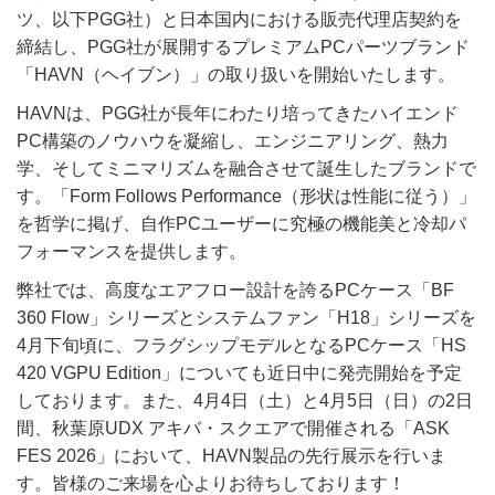
ツ、以下PGG社）と日本国内における販売代理店契約を
締結し、PGG社が展開するプレミアムPCパーツブランド
「HAVN（ヘイブン）」の取り扱いを開始いたします。
HAVNは、PGG社が長年にわたり培ってきたハイエンド
PC構築のノウハウを凝縮し、エンジニアリング、熱力
学、そしてミニマリズムを融合させて誕生したブランドで
す。「Form Follows Performance（形状は性能に従う）」
を哲学に掲げ、自作PCユーザーに究極の機能美と冷却パ
フォーマンスを提供します。
弊社では、高度なエアフロー設計を誇るPCケース「BF
360 Flow」シリーズとシステムファン「H18」シリーズを
4月下旬頃に、フラグシップモデルとなるPCケース「HS
420 VGPU Edition」についても近日中に発売開始を予定
しております。また、4月4日（土）と4月5日（日）の2日
間、秋葉原UDX アキバ・スクエアで開催される「ASK
FES 2026」において、HAVN製品の先行展示を行いま
す。皆様のご来場を心よりお待ちしております！