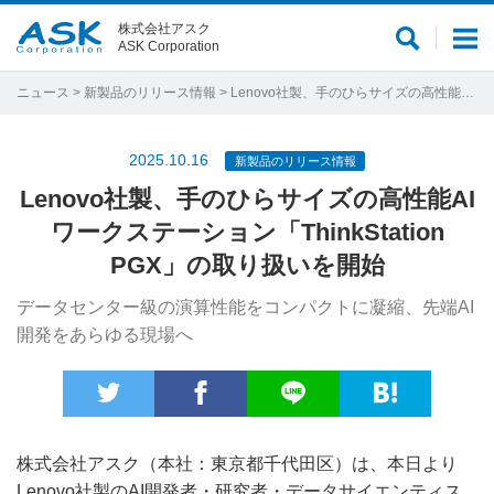
株式会社アスク
サ
メ
ASK Corporation
イ
ニ
ト
ュ
ニュース
>
新製品のリリース情報
> Lenovo社製、手のひらサイズの高性能AIワークステーション「ThinkStation PGX」の取り扱いを開始
内
ー
検
2025.10.16
新製品のリリース情報
索
Lenovo社製、手のひらサイズの高性能AI
ワークステーション「ThinkStation
PGX」の取り扱いを開始
データセンター級の演算性能をコンパクトに凝縮、先端AI
開発をあらゆる現場へ
株式会社アスク（本社：東京都千代田区）は、本日より
Lenovo社製のAI開発者・研究者・データサイエンティス