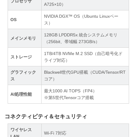
プロセッサ
A725×10）
NVIDIA DGX™ OS（Ubuntu Linuxベー
OS
ス）
128GB LPDDR5x 統合システムメモリ
メインメモリ
（256bit、帯域幅 273GB/s）
1TB/4TB NVMe M.2 SSD（自己暗号化ド
ストレージ
ライブ対応）
グラフィック
Blackwell世代GPU搭載（CUDA/Tensor/RT
ス
コア）
最大1000 AI TOPS（FP4）
AI処理性能
※第5世代Tensorコア搭載
コネクティビティ＆セキュリティ
ワイヤレス
Wi-Fi 7対応
LAN