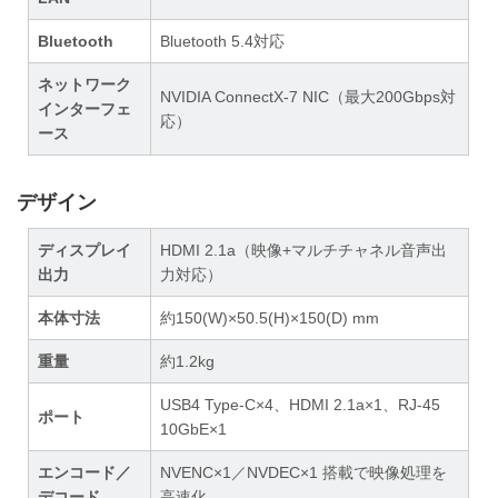
Bluetooth
Bluetooth 5.4対応
ネットワーク
NVIDIA ConnectX-7 NIC（最大200Gbps対
インターフェ
応）
ース
デザイン
ディスプレイ
HDMI 2.1a（映像+マルチチャネル音声出
出力
力対応）
本体寸法
約150(W)×50.5(H)×150(D) mm
重量
約1.2kg
USB4 Type-C×4、HDMI 2.1a×1、RJ-45
ポート
10GbE×1
エンコード／
NVENC×1／NVDEC×1 搭載で映像処理を
デコード
高速化