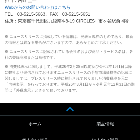
担当：内野 圭一
Webからのお問い合わせはこちら
TEL：03-5215-5663、FAX：03-5215-5651
住所：東京都千代田区九段南4-8-19 CIRCLES+ 市ヶ谷駅前 4階
※ ニュースリリースに掲載している情報は、発表日現在のものであり、最新
の情報とは異なる場合がございますので、あらかじめご了承ください。
※ ニュースリリースに記載されている会社名および商品・サービス名は、各
社の登録商標または商標です。
※ 消費税表示に関しまして、平成26年2月28日以前及び令和2年1月1日以降
に弊社より発信されておりますニュースリリースの予想市場価格等の記載に
関しましては、プレスリリース時に施行されておりました消費税率を元に
「内税表示」を行っております。平成26年3月1日から令和元年12月31日の期
間は「外税表示」とさせて頂いております。
ホーム
製品情報