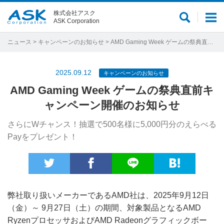
株式会社アスク
サ
メ
ASK Corporation
イ
ニ
ト
ュ
ニュース
>
キャンペーンのお知らせ
> AMD Gaming Week ゲームの祭典直前キャンペーン開催のお知らせ
内
ー
検
2025.09.12
キャンペーンのお知らせ
索
AMD Gaming Week ゲームの祭典直前キ
ャンペーン開催のお知らせ
さらにWチャンス！抽選で500名様に5,000円分のえらべる
Payをプレゼント！
弊社取り扱いメーカーであるAMD社は、2025年9月12日
（金）～ 9月27日（土）の期間、対象製品となるAMD
RyzenプロセッサおよびAMD Radeonグラフィックボー