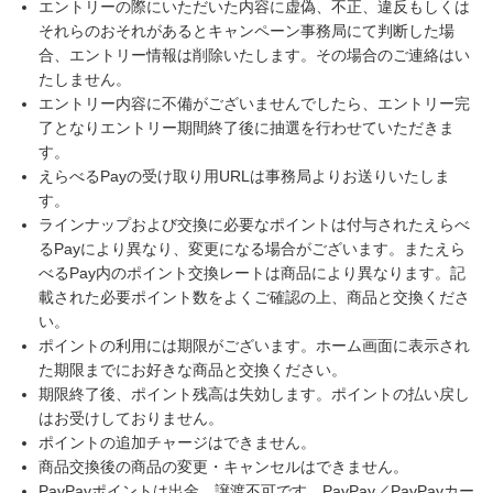
エントリーの際にいただいた内容に虚偽、不正、違反もしくは
それらのおそれがあるとキャンペーン事務局にて判断した場
合、エントリー情報は削除いたします。その場合のご連絡はい
たしません。
エントリー内容に不備がございませんでしたら、エントリー完
了となりエントリー期間終了後に抽選を行わせていただきま
す。
えらべるPayの受け取り用URLは事務局よりお送りいたしま
す。
ラインナップおよび交換に必要なポイントは付与されたえらべ
るPayにより異なり、変更になる場合がございます。またえら
べるPay内のポイント交換レートは商品により異なります。記
載された必要ポイント数をよくご確認の上、商品と交換くださ
い。
ポイントの利用には期限がございます。ホーム画面に表示され
た期限までにお好きな商品と交換ください。
期限終了後、ポイント残高は失効します。ポイントの払い戻し
はお受けしておりません。
ポイントの追加チャージはできません。
商品交換後の商品の変更・キャンセルはできません。
PayPayポイントは出金、譲渡不可です。PayPay／PayPayカー