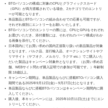
BTOパソコンの構成に対象のCPUとグラフィックスカード
（GPU）が両方搭載されている場合、2カテゴリでのエントリ
ーが可能となります。
単品製品とBTOパソコンの組み合わせでの応募も可能ですが、
それぞれ個別にエントリーをお願いいたします。
BTOパソコンでのエントリーの際には、CPUとGPUをそれぞれ
お選びいただき、添付書類には、それぞれのパーツ構成がわか
る画像を添付してください。
日本国内にてお買い求めの国内正規取り扱いの新品製品が対象
となります。バルク品、並行輸入品、オークションサイトやフ
リマサイト（ヤフオク、メルカリ、ラクマ etc.）でご購入いた
だいた製品はキャンペーン対象外となります。（お買い求め店
舗、WEBサイト問わず購入証明での参加が可能です。）年齢制
限:18歳以上。
キャンペーン期間は、単品製品ならびに搭載BTOパソコン購入
期間である2025年9月12日(金)～9月27日(土)となります。
単品製品ならびに搭載BTOパソコンはキャンペーン期間内に購
入してください。
購入後、本キャンペーンには、2025年10月11日(土)までにエン
トリーしてください。