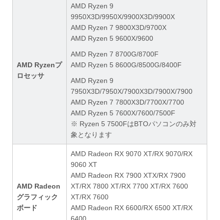
AMD Ryzen 9
9950X3D/9950X/9900X3D/9900X
AMD Ryzen 7 9800X3D/9700X
AMD Ryzen 5 9600X/9600
AMD Ryzen 7 8700G/8700F
AMD Ryzenプ
AMD Ryzen 5 8600G/8500G/8400F
ロセッサ
AMD Ryzen 9
7950X3D/7950X/7900X3D/7900X/7900
AMD Ryzen 7 7800X3D/7700X/7700
AMD Ryzen 5 7600X/7600/7500F
※ Ryzen 5 7500FはBTOパソコンのみ対
象となります
AMD Radeon RX 9070 XT/RX 9070/RX
9060 XT
AMD Radeon RX 7900 XTX/RX 7900
AMD Radeon
XT/RX 7800 XT/RX 7700 XT/RX 7600
グラフィック
XT/RX 7600
ボード
AMD Radeon RX 6600/RX 6500 XT/RX
6400