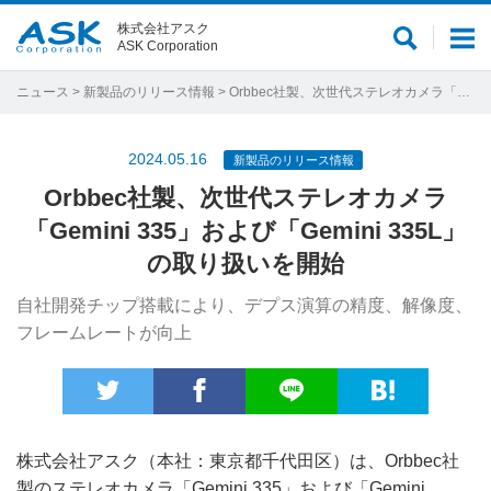
株式会社アスク
サ
メ
ASK Corporation
イ
ニ
ト
ュ
ニュース
>
新製品のリリース情報
> Orbbec社製、次世代ステレオカメラ「Gemini 335」および「Gemini 335L」の取り扱いを開始
内
ー
検
2024.05.16
新製品のリリース情報
索
Orbbec社製、次世代ステレオカメラ
「Gemini 335」および「Gemini 335L」
の取り扱いを開始
自社開発チップ搭載により、デプス演算の精度、解像度、
フレームレートが向上
株式会社アスク（本社：東京都千代田区）は、Orbbec社
製のステレオカメラ「Gemini 335」および「Gemini