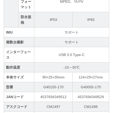
フォー
MPEG、YUYV
マット
防水規
IP5X
IP65
格
IMU
サポート
複数台撮影
サポート
インターフェー
USB 3.0 Type-C
ス
動作温度
-10～50℃
本体サイズ
90×25×30mm
124×29×27mm
型番
G40155-170
G40055-170
JANコード
4537694349512
4537694349529
アスクコード
CM1497
CM1498