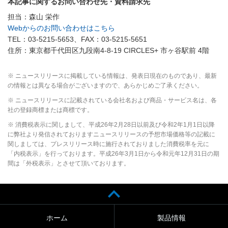
本記事に関するお問い合わせ先・資料請求先
担当：森山 栄作
Webからのお問い合わせはこちら
TEL：03-5215-5653、FAX：03-5215-5651
住所：東京都千代田区九段南4-8-19 CIRCLES+ 市ヶ谷駅前 4階
※ ニュースリリースに掲載している情報は、発表日現在のものであり、最新
の情報とは異なる場合がございますので、あらかじめご了承ください。
※ ニュースリリースに記載されている会社名および商品・サービス名は、各
社の登録商標または商標です。
※ 消費税表示に関しまして、平成26年2月28日以前及び令和2年1月1日以降
に弊社より発信されておりますニュースリリースの予想市場価格等の記載に
関しましては、プレスリリース時に施行されておりました消費税率を元に
「内税表示」を行っております。平成26年3月1日から令和元年12月31日の期
間は「外税表示」とさせて頂いております。
ホーム
製品情報