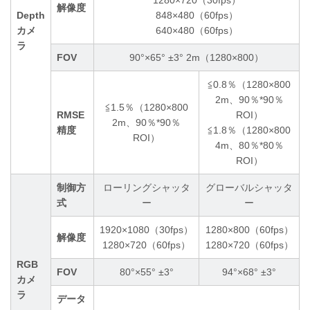
1280×720（30fps）
解像度
Depth
848×480（60fps）
カメ
640×480（60fps）
ラ
FOV
90°×65° ±3° 2m（1280×800）
≦0.8％（1280×800
2m、90％*90％
≦1.5％（1280×800
RMSE
ROI）
2m、90％*90％
精度
≦1.8％（1280×800
ROI）
4m、80％*80％
ROI）
制御方
ローリングシャッタ
グローバルシャッタ
式
ー
ー
1920×1080（30fps）
1280×800（60fps）
解像度
1280×720（60fps）
1280×720（60fps）
RGB
FOV
80°×55° ±3°
94°×68° ±3°
カメ
ラ
データ