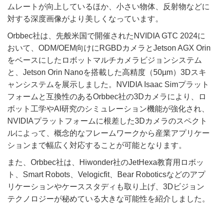
ムレートが向上しているほか、小さい物体、反射物などに
対する深度画像がより美しくなっています。
Orbbec社は、先般米国で開催されたNVIDIA GTC 2024に
おいて、ODM/OEM向けにRGBDカメラとJetson AGX Orin
をベースにしたロボットマルチカメラビジョンシステム
と、Jetson Orin Nanoを搭載した高精度（50µm）3Dスキ
ャンシステムを展示しました。NVIDIA Isaac Simプラット
フォームと互換性のあるOrbbec社の3Dカメラにより、ロ
ボット工学やAI研究のシミュレーション機能が強化され、
NVIDIAプラットフォームに根差した3Dカメラのスペクト
ルによって、概念的なフレームワークから産業アプリケー
ションまで幅広く対応することが可能となります。
また、Orbbec社は、Hiwonder社のJetHexa教育用ロボッ
ト、Smart Robots、Velogicfit、Bear Roboticsなどのアプ
リケーションやケーススタディも取り上げ、3Dビジョン
テクノロジーが秘めている大きな可能性を紹介しました。