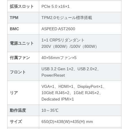
拡張スロット
PCIe 5.0 x16×1
TPM
TPM2.0モジュール標準搭載
BMC
ASPEED AST2600
1+1 CRPSリダンダント
電源ユニット
200V（800W）/100V（800W）
付属ファン
40×56mmファン×5
USB 3.2 Gen 1×2、USB 2.0×2、
フロント
Power/Reset
VGA×1、HDMI×1、DisplayPort×1、
リア
10GbE RJ45×2、1GbE RJ45×2、
Dedicated IPMI×1
動作温度
10～35℃
サイズ
650(D)×438(W)×435(H) mm