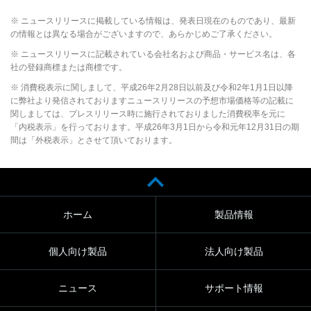
※ ニュースリリースに掲載している情報は、発表日現在のものであり、最新
の情報とは異なる場合がございますので、あらかじめご了承ください。
※ ニュースリリースに記載されている会社名および商品・サービス名は、各
社の登録商標または商標です。
※ 消費税表示に関しまして、平成26年2月28日以前及び令和2年1月1日以降
に弊社より発信されておりますニュースリリースの予想市場価格等の記載に
関しましては、プレスリリース時に施行されておりました消費税率を元に
「内税表示」を行っております。平成26年3月1日から令和元年12月31日の期
間は「外税表示」とさせて頂いております。
ホーム
製品情報
個人向け製品
法人向け製品
ニュース
サポート情報