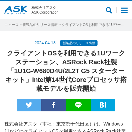
株式会社アスク
サ
メ
ASK Corporation
イ
ニ
ト
ュ
ニュース
>
新製品のリリース情報
> クライアントOSを利用できる1Uワークステーション、ASRock Rack社製「1U1G-W680D4U/2L2T G5 スターターキット」Intel第14世代Coreプロセッサ搭載モデルを販売開始
内
ー
検
2024.04.18
新製品のリリース情報
索
クライアントOSを利用できる1Uワーク
ステーション、ASRock Rack社製
「1U1G-W680D4U/2L2T G5 スターター
キット」Intel第14世代Coreプロセッサ搭
載モデルを販売開始
株式会社アスク（本社：東京都千代田区）は、Windows
11などのクライアントOSが利用できるASRock Rack社製