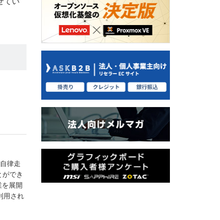
せてい
な自律走
とができ
業を展開
利用され