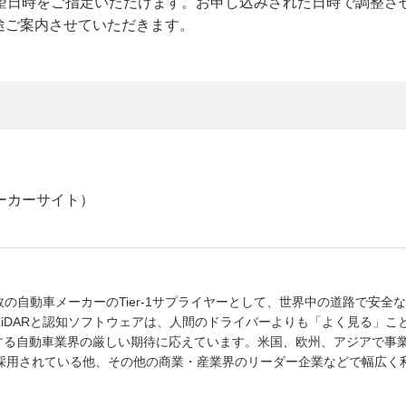
希望日時をご指定いただけます。お申し込みされた日時で調整さ
途ご案内させていただきます。
。
ーカーサイト）
界有数の自動車メーカーのTier-1サプライヤーとして、世界中の道路で安全
のLiDARと認知ソフトウェアは、人間のドライバーよりも「よく見る」こ
する自動車業界の厳しい期待に応えています。米国、欧州、アジアで事
ドで採用されている他、その他の商業・産業界のリーダー企業などで幅広く