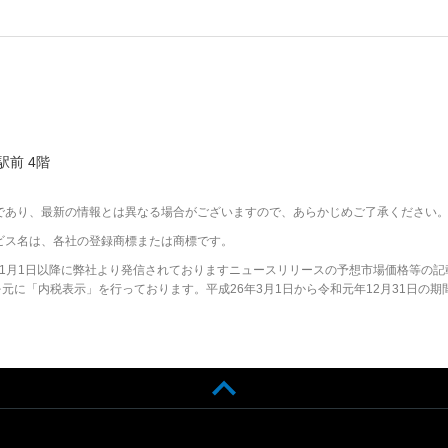
駅前 4階
であり、最新の情報とは異なる場合がございますので、あらかじめご了承ください
ビス名は、各社の登録商標または商標です。
2年1月1日以降に弊社より発信されておりますニュースリリースの予想市場価格等の記
に「内税表示」を行っております。平成26年3月1日から令和元年12月31日の期