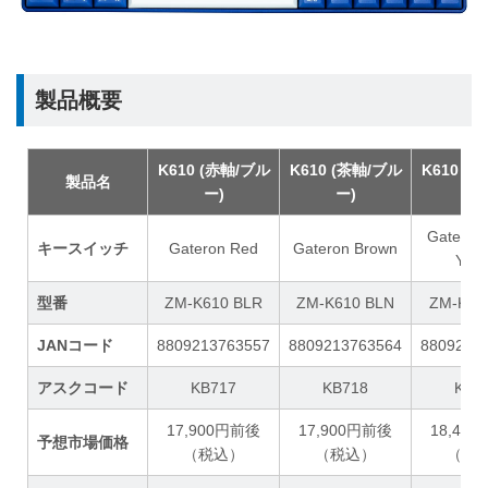
製品概要
K610 (赤軸/ブル
K610 (茶軸/ブル
K610 (
製品名
ー)
ー)
ー)
Gateron
キースイッチ
Gateron Red
Gateron Brown
Yell
型番
ZM-K610 BLR
ZM-K610 BLN
ZM-K61
JANコード
8809213763557
8809213763564
8809213
アスクコード
KB717
KB718
KB7
17,900円前後
17,900円前後
18,40
予想市場価格
（税込）
（税込）
（税