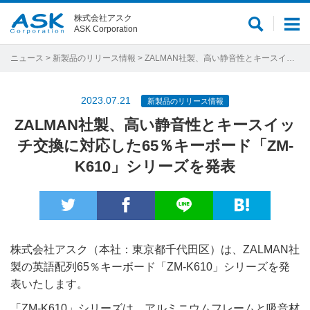
株式会社アスク
サ
メ
ASK Corporation
イ
ニ
ト
ュ
ニュース
>
新製品のリリース情報
> ZALMAN社製、高い静音性とキースイッチ交換に対応した65％キーボード「ZM-K610」シリーズを発表
内
ー
検
2023.07.21
新製品のリリース情報
索
ZALMAN社製、高い静音性とキースイッ
チ交換に対応した65％キーボード「ZM-
K610」シリーズを発表
株式会社アスク（本社：東京都千代田区）は、ZALMAN社
製の英語配列65％キーボード「ZM-K610」シリーズを発
表いたします。
「ZM-K610」シリーズは、アルミニウムフレームと吸音材