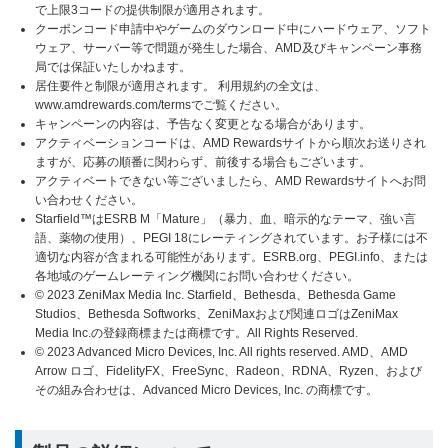
で上限3コードの提供制限が適用されます。
クーポンコード申請中やゲームのダウンロード中にハードウェア、ソフト
ウェア、サーバー等で問題が発生した場合、AMD及びキャンペーン事務
局では保証いたしかねます。
居住要件と制限が適用されます。 利用規約の全文は、
www.amdrewards.com/termsでご覧ください。
キャンペーンの内容は、予告なく変更となる場合があります。
アクティベーションコードは、AMD Rewardsサイトから順次お送りされ
ますが、応募の順番に関わらず、前後する場合もございます。
アクティベートできない等ございましたら、AMD Rewardsサイトへお問
い合わせください。
Starfield™はESRB M「Mature」（暴力、血、暗示的なテーマ、強い言
語、薬物の使用）、PEGI 18にレーティングされています。お子様には不
適切な内容が含まれる可能性があります。ESRB.org、PEGI.info、または
各地域のゲームレーティング機関にお問い合わせください。
© 2023 ZeniMax Media Inc. Starfield、Bethesda、Bethesda Game
Studios、Bethesda Softworks、ZeniMaxおよび関連ロゴはZeniMax
Media Inc.の登録商標または商標です。All Rights Reserved.
© 2023 Advanced Micro Devices, Inc. All rights reserved. AMD、AMD
Arrow ロゴ、FidelityFX、FreeSync、Radeon、RDNA、Ryzen、および
その組み合わせは、Advanced Micro Devices, Inc. の商標です。