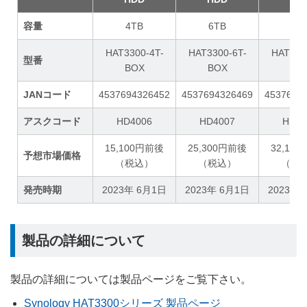
容量
4TB
6TB
8T
HAT3300-4T-
HAT3300-6T-
HAT330
型番
BOX
BOX
BO
JANコード
4537694326452
4537694326469
4537694
アスクコード
HD4006
HD4007
HD40
15,100円前後
25,300円前後
32,10
予想市場価格
（税込）
（税込）
（税
発売時期
2023年 6月1日
2023年 6月1日
2023年 
製品の詳細について
製品の詳細については製品ページをご覧下さい。
Synology HAT3300シリーズ 製品ページ