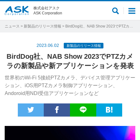
株式会社アスク
サ
メ
ASK Corporation
イ
ニ
ト
ュ
ニュース
>
新製品のリリース情報
> BirdDog社、NAB Show 2023でPTZカメラの新製品や新アプリケーションを発表
内
ー
検
2023.06.02
新製品のリリース情報
索
BirdDog社、NAB Show 2023でPTZカメ
ラの新製品や新アプリケーションを発表
世界初のWi-Fi 5接続PTZカメラ、デバイス管理アプリケー
ション、iOS用PTZカメラ制御アプリケーション、
Andoroid用NDI受信アプリケーションなど