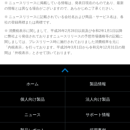
※ ニュースリリースに掲載している情報は、発表日現在のものであり、最新
の情報とは異なる場合がございますので、あらかじめご了承ください。
※ ニュースリリースに記載されている会社名および商品・サービス名は、各
社の登録商標または商標です。
※ 消費税表示に関しまして、平成26年2月28日以前及び令和2年1月1日以降
に弊社より発信されておりますニュースリリースの予想市場価格等の記載に
関しましては、プレスリリース時に施行されておりました消費税率を元に
「内税表示」を行っております。平成26年3月1日から令和元年12月31日の期
間は「外税表示」とさせて頂いております。
ホーム
製品情報
個人向け製品
法人向け製品
ニュース
サポート情報