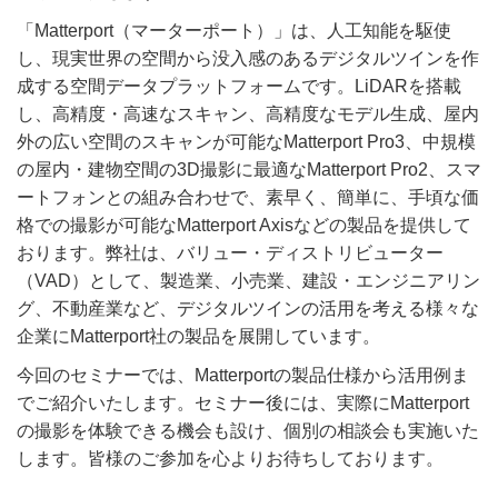
「Matterport（マーターポート）」は、人工知能を駆使
し、現実世界の空間から没入感のあるデジタルツインを作
成する空間データプラットフォームです。LiDARを搭載
し、高精度・高速なスキャン、高精度なモデル生成、屋内
外の広い空間のスキャンが可能なMatterport Pro3、中規模
の屋内・建物空間の3D撮影に最適なMatterport Pro2、スマ
ートフォンとの組み合わせで、素早く、簡単に、手頃な価
格での撮影が可能なMatterport Axisなどの製品を提供して
おります。弊社は、バリュー・ディストリビューター
（VAD）として、製造業、小売業、建設・エンジニアリン
グ、不動産業など、デジタルツインの活用を考える様々な
企業にMatterport社の製品を展開しています。
今回のセミナーでは、Matterportの製品仕様から活用例ま
でご紹介いたします。セミナー後には、実際にMatterport
の撮影を体験できる機会も設け、個別の相談会も実施いた
します。皆様のご参加を心よりお待ちしております。