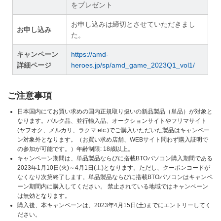
をプレゼント
お申し込みは締切とさせていただきまし
お申し込み
た。
キャンペーン
https://amd-
詳細ページ
heroes.jp/sp/amd_game_2023Q1_vol1/
ご注意事項
日本国内にてお買い求めの国内正規取り扱いの新品製品（単品）が対象と
なります。バルク品、並行輸入品、オークションサイトやフリマサイト
(ヤフオク、メルカリ、ラクマ etc.)でご購入いただいた製品はキャンペー
ン対象外となります。（お買い求め店舗、WEBサイト問わず購入証明で
の参加が可能です。）年齢制限: 18歳以上。
キャンペーン期間は、単品製品ならびに搭載BTOパソコン購入期間である
2023年1月10日(火)～4月1日(土)となります。ただし、クーポンコードが
なくなり次第終了します。単品製品ならびに搭載BTOパソコンはキャンペ
ーン期間内に購入してください。 禁止されている地域ではキャンペーン
は無効となります。
購入後、本キャンペーンは、2023年4月15日(土)までにエントリーしてく
ださい。