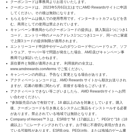
クーポンコードは事務局よりお送りいたします。
クーポンコードは、 2023年5月6日(土)までにAMD Rewardsサイトに申請
してください。その後は無効になります。
もらえるゲームは個人での使用専用です。インターネットカフェなどを含
む、商用としての使用は禁止されています。
キャンペーン事務局からのクーポンコードの提供は、購入製品1つにつき1
コード、エントリー時のメールアドレス1つにつき1コード、同一のご家庭
で上限3コードの提供制限が適用されます。
エントリーコード申請中やゲームのダウンロード中にハードウェア、ソフ
トウェア、サーバー等で問題が発生した場合、AMD及びキャンペーン事
務局では保証いたしかねます。
居住要件と制限が適用されます。 利用規約の全文は、
www.amdrewards.com/terms でご覧ください。
キャンペーンの内容は、予告なく変更となる場合があります。
アクティベーションコードは、AMD Rewards サイトから順次お送りされ
ますが、応募の順番に関わらず、前後する場合もございます。
アクティベートできない等ございましたら、AMD Rewardsサイトへお問
い合わせください。
*参加販売店のみで有効です。18 歳以上のみを対象としています。購入
後、クーポンコードを引き換えるシステムに製品をインストールする必要
があります。禁止されている地域では無効となります。
Company of Heroes™ 3 は、ESRBで "M（17歳以上）"、PEGIで "18（18
歳以上）" にレーティングされています。お子様に不適切な表現が含まれ
ている可能性があります。ESRB.org、PEGI.info、または地域のゲーム審