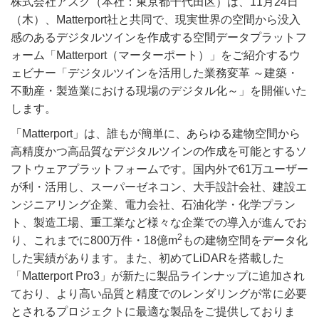
株式会社アスク（本社：東京都千代田区）は、11月24日
（木）、Matterport社と共同で、現実世界の空間から没入
感のあるデジタルツインを作成する空間データプラットフ
ォーム「Matterport（マーターポート）」をご紹介するウ
ェビナー「デジタルツインを活用した業務変革 ～建築・
不動産・製造業における現場のデジタル化～」を開催いた
します。
「Matterport」は、誰もが簡単に、あらゆる建物空間から
高精度かつ高品質なデジタルツインの作成を可能とするソ
フトウェアプラットフォームです。国内外で61万ユーザー
が利・活用し、スーパーゼネコン、大手設計会社、建設エ
ンジニアリング企業、電力会社、石油化学・化学プラン
ト、製造工場、重工業など様々な企業での導入が進んでお
2
り、これまでに800万件・18億m
もの建物空間をデータ化
した実績があります。また、初めてLiDARを搭載した
「Matterport Pro3」が新たに製品ラインナップに追加され
ており、より高い品質と精度でのレンダリングが常に必要
とされるプロジェクトに最適な製品をご提供しておりま