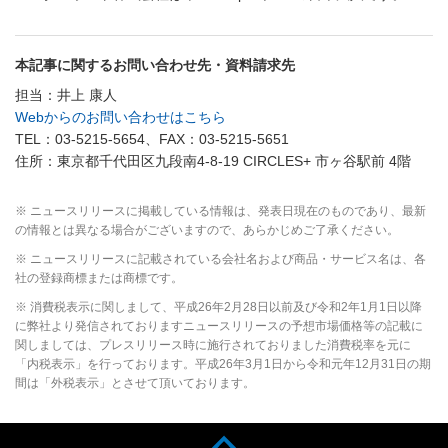
本記事に関するお問い合わせ先・資料請求先
担当：井上 康人
Webからのお問い合わせはこちら
TEL：03-5215-5654、FAX：03-5215-5651
住所：東京都千代田区九段南4-8-19 CIRCLES+ 市ヶ谷駅前 4階
※ ニュースリリースに掲載している情報は、発表日現在のものであり、最新
の情報とは異なる場合がございますので、あらかじめご了承ください。
※ ニュースリリースに記載されている会社名および商品・サービス名は、各
社の登録商標または商標です。
※ 消費税表示に関しまして、平成26年2月28日以前及び令和2年1月1日以降
に弊社より発信されておりますニュースリリースの予想市場価格等の記載に
関しましては、プレスリリース時に施行されておりました消費税率を元に
「内税表示」を行っております。平成26年3月1日から令和元年12月31日の期
間は「外税表示」とさせて頂いております。