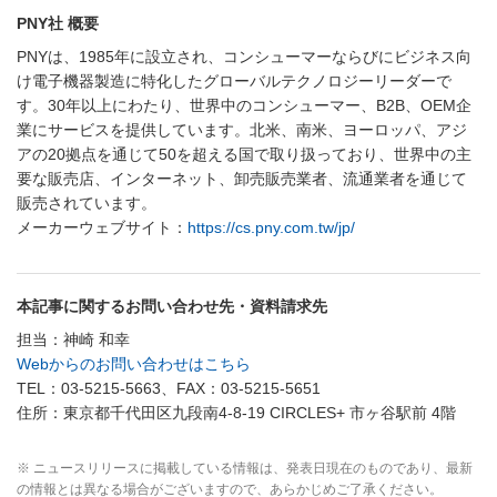
PNY社 概要
PNYは、1985年に設立され、コンシューマーならびにビジネス向
け電子機器製造に特化したグローバルテクノロジーリーダーで
す。30年以上にわたり、世界中のコンシューマー、B2B、OEM企
業にサービスを提供しています。北米、南米、ヨーロッパ、アジ
アの20拠点を通じて50を超える国で取り扱っており、世界中の主
要な販売店、インターネット、卸売販売業者、流通業者を通じて
販売されています。
メーカーウェブサイト：
https://cs.pny.com.tw/jp/
本記事に関するお問い合わせ先・資料請求先
担当：神崎 和幸
Webからのお問い合わせはこちら
TEL：03-5215-5663、FAX：03-5215-5651
住所：東京都千代田区九段南4-8-19 CIRCLES+ 市ヶ谷駅前 4階
※ ニュースリリースに掲載している情報は、発表日現在のものであり、最新
の情報とは異なる場合がございますので、あらかじめご了承ください。