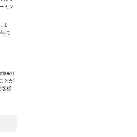
ーミン
トしま
3年に
iseの
ことが
お客様