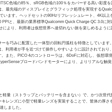
NTSC色域の85％、sRGB色域の100％をカバーする高い彩度
iseには、最先端のディスプレイとグラフィック処理を実現するQualc
載されています。ヘッドセットの90Hzリフレッシュレート、4K以上
と、最新の業界標準Qualcomm Quick Charge QC 3.0に
合わせにより、利用者は仮想世界へ途切れない旅を楽しめるように
赤外線センサーを巧みに配置した一体型の回転円弧柱を特徴としています
は、利用者が手を近づけて操作しやすいように設計されており
また、PICO 4のコントローラは、6DoFに対応し、仮想環
perSenseブロードバンドモーターにより、よりリアルな触
は、300gと軽量（ストラップとバッテリーを含まない）で、かつ次世
eのパンケーキレンズに小型で軽量レンズを実装することで、筐体の厚さ
到達しました。