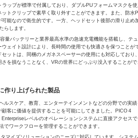
整可能なストラップが標準で付属しており、ダブルPUフォームマスクを
ネットクリップで素早く取り外すことができます。また、防水P
が可能なので衛生的です。一方、ヘッドセット後部の滑り止め
たらします。
使用可能な大容量バッテリーと業界最高水準の急速充電機能を搭載し、テ
ーウェイト設計により、長時間の使用でも快適さを保つことが
ドセットは、同梱のメガネスペーサーの使用にも対応しており
明さを損なうことなく、VRの世界にどっぷり没入することがで
に作り上げられた製品
、ヘルスケア、教育、エンターテインメントなどの分野での実績
顧客に価値を提供することを可能にしてきました。PICO 4
Suiteは、Enterpriseレベルのオペレーションシステムに直接アクセス
方法でワークフローを管理することができます。
ISVのカスタマイズソリューションのニーズに対応しています。システ