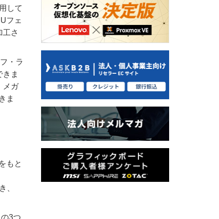
使用して
Uフェ
加工さ
ュフ・ラ
できま
、メガ
きま
をもと
でき、
ムの3つ