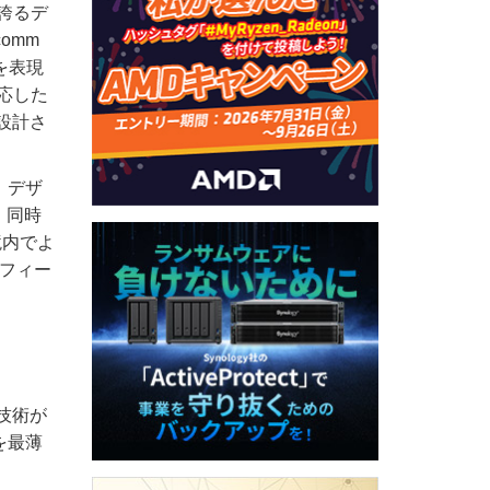
を誇るデ
omm
を表現
対応した
設計さ
。デザ
、同時
境内でよ
覚フィー
代技術が
を最薄