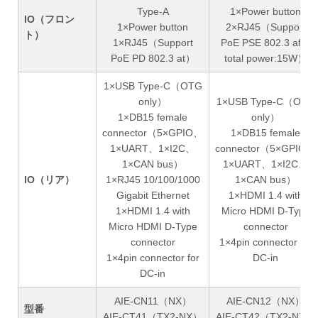
Type-A
1×Power button
IO（フロン
1×Power button
2×RJ45（Support
ト）
1×RJ45（Support
PoE PSE 802.3 af、
PoE PD 802.3 at）
total power:15W）
1×USB Type-C（OTG
only）
1×USB Type-C（OTG
1×DB15 female
only）
connector（5×GPIO、
1×DB15 female
1×UART、1×I2C、
connector（5×GPIO、
1×CAN bus）
1×UART、1×I2C、
IO（リア）
1×RJ45 10/100/1000
1×CAN bus）
Gigabit Ethernet
1×HDMI 1.4 with
1×HDMI 1.4 with
Micro HDMI D-Type
Micro HDMI D-Type
connector
connector
1×4pin connector for
1×4pin connector for
DC-in
DC-in
AIE-CN11（NX）
AIE-CN12（NX）
型番
AIE-CT41（TX2-NX）
AIE-CT42（TX2-NX）