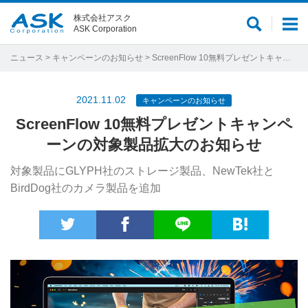
株式会社アスク
サ
メ
ASK Corporation
イ
ニ
ト
ュ
ニュース
>
キャンペーンのお知らせ
> ScreenFlow 10無料プレゼントキャンペーンの対象製品拡大のお知らせ
内
ー
検
2021.11.02
キャンペーンのお知らせ
索
ScreenFlow 10無料プレゼントキャンペ
ーンの対象製品拡大のお知らせ
対象製品にGLYPH社のストレージ製品、NewTek社と
BirdDog社のカメラ製品を追加