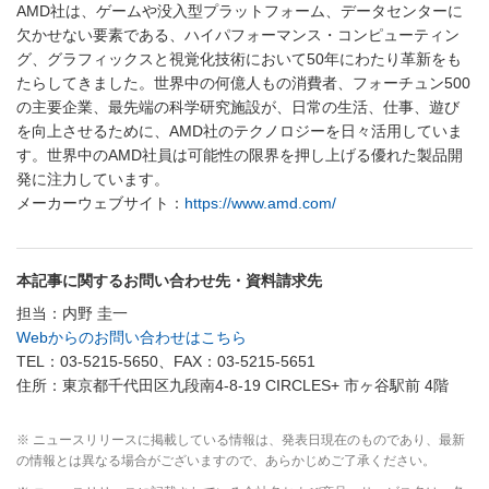
AMD社は、ゲームや没入型プラットフォーム、データセンターに
欠かせない要素である、ハイパフォーマンス・コンピューティン
グ、グラフィックスと視覚化技術において50年にわたり革新をも
たらしてきました。世界中の何億人もの消費者、フォーチュン500
の主要企業、最先端の科学研究施設が、日常の生活、仕事、遊び
を向上させるために、AMD社のテクノロジーを日々活用していま
す。世界中のAMD社員は可能性の限界を押し上げる優れた製品開
発に注力しています。
メーカーウェブサイト：
https://www.amd.com/
本記事に関するお問い合わせ先・資料請求先
担当：内野 圭一
Webからのお問い合わせはこちら
TEL：03-5215-5650、FAX：03-5215-5651
住所：東京都千代田区九段南4-8-19 CIRCLES+ 市ヶ谷駅前 4階
※ ニュースリリースに掲載している情報は、発表日現在のものであり、最新
の情報とは異なる場合がございますので、あらかじめご了承ください。