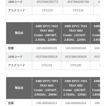
JANコード
4537694295772
4537694295789
4537
アスクコード
CP1215
CP1216
C
AMD EPYC 7643
AMD EPYC 7543
AMD EPY
TRAY W/O
TRAY W/O
TRAY
製品名
Cooler（48C96T、
Cooler（32C64T、
Cooler（
2.3GHz、225W）
2.8GHz、225W）
2.6GHz
型番
100-000000326
100-000000345
100-000
JANコード
4537694295819
4537694295826
4537694
アスクコード
CP1219
CP1220
CP1
AMD EPYC 75F3
AMD EPYC 7453
AMD EPY
TRAY W/O
TRAY W/O
TRAY
製品名
Cooler（32C64T、
Cooler（28C56T、
Cooler（
2.95GHz、280W）
2.75GHz、225W）
2.85GHz
型番
100-000000313
100-000000319
100-000