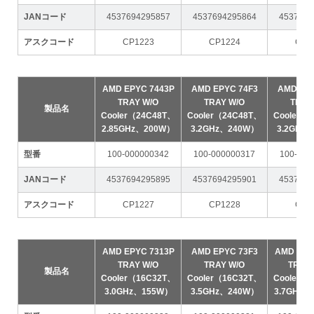
JANコード
4537694295857
4537694295864
4537694
アスクコード
CP1223
CP1224
CP1
AMD EPYC 7443P
AMD EPYC 74F3
AMD EPY
TRAY W/O
TRAY W/O
TRAY
製品名
Cooler（24C48T、
Cooler（24C48T、
Cooler（
2.85GHz、200W）
3.2GHz、240W）
3.2GHz
型番
100-000000342
100-000000317
100-000
JANコード
4537694295895
4537694295901
4537694
アスクコード
CP1227
CP1228
CP1
AMD EPYC 7313P
AMD EPYC 73F3
AMD EPY
TRAY W/O
TRAY W/O
TRAY 
製品名
Cooler（16C32T、
Cooler（16C32T、
Cooler（
3.0GHz、155W）
3.5GHz、240W）
3.7GHz