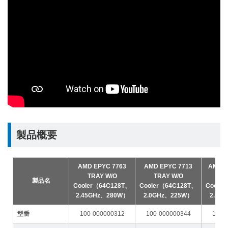
製品概要
AMD EPYC 7763
AMD EPYC 7713
AMD E
TRAY W/O
TRAY W/O
TR
製品名
Cooler（64C128T、
Cooler（64C128T、
Coole
2.45GHz、280W）
2.0GHz、225W）
2.0G
型番
100-000000312
100-000000344
100-