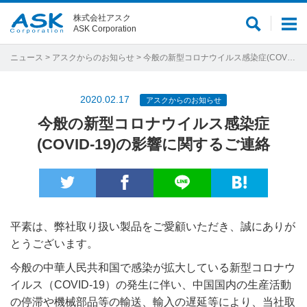
株式会社アスク
サ
メ
ASK Corporation
イ
ニ
ト
ュ
ニュース
>
アスクからのお知らせ
> 今般の新型コロナウイルス感染症(COVID-19)の影響に関するご連絡
内
ー
検
2020.02.17
アスクからのお知らせ
索
今般の新型コロナウイルス感染症
(COVID-19)の影響に関するご連絡
平素は、弊社取り扱い製品をご愛顧いただき、誠にありが
とうございます。
今般の中華人民共和国で感染が拡大している新型コロナウ
イルス（COVID-19）の発生に伴い、中国国内の生産活動
の停滞や機械部品等の輸送、輸入の遅延等により、当社取