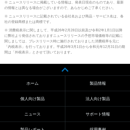
※ ニュースリリースに掲載している情報は、発表日現在のものであり、最新
の情報とは異なる場合がございますので、あらかじめご了承ください。
※ ニュースリリースに記載されている会社名および商品・サービス名は、各
社の登録商標または商標です。
※ 消費税表示に関しまして、平成26年2月28日以前及び令和2年1月1日以降
に弊社より発信されておりますニュースリリースの予想市場価格等の記載に
関しましては、プレスリリース時に施行されておりました消費税率を元に
「内税表示」を行っております。平成26年3月1日から令和元年12月31日の期
間は「外税表示」とさせて頂いております。
ホーム
製品情報
個人向け製品
法人向け製品
ニュース
サポート情報
製品レポート
採用事例