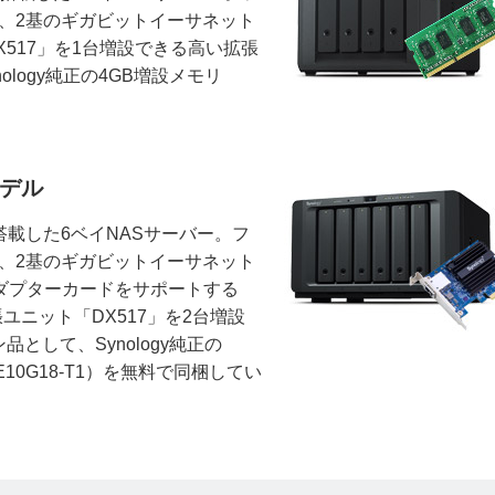
対応した、2基のギガビットイーサネット
517」を1台増設できる高い拡張
logy純正の4GB増設メモリ
モデル
搭載した6ベイNASサーバー。フ
対応した、2基のギガビットイーサネット
SDアダプターカードをサポートする
ユニット「DX517」を2台増設
して、Synology純正の
（E10G18-T1）を無料で同梱してい