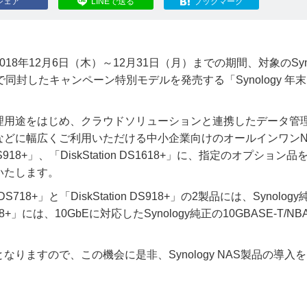
シェア
LINEで送る
ブックマーク
年12月6日（木）～12月31日（月）までの期間、対象のSyno
同封したキャンペーン特別モデルを発売する「Synology 年
理用途をはじめ、クラウドソリューションと連携したデータ管
などに幅広くご利用いただける中小企業向けのオールインワンN
ion DS918+」、「DiskStation DS1618+」に、指定のオプション
いたします。
718+」と「DiskStation DS918+」の2製品には、Synolog
8+」には、10GbEに対応したSynology純正の10GBASE-T/NBA
りますので、この機会に是非、Synology NAS製品の導入