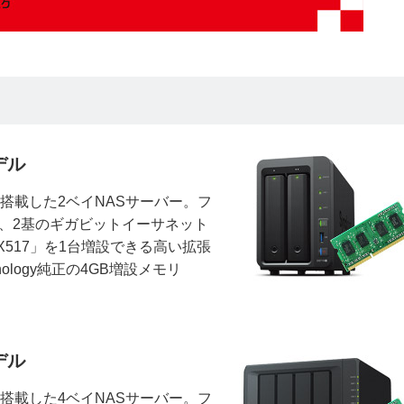
モデル
を搭載した2ベイNASサーバー。フ
対応した、2基のギガビットイーサネット
517」を1台増設できる高い拡張
logy純正の4GB増設メモリ
モデル
を搭載した4ベイNASサーバー。フ