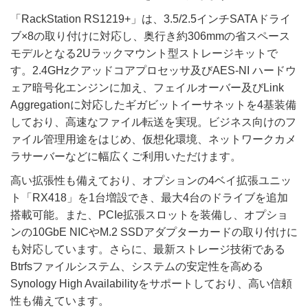
「RackStation RS1219+」は、3.5/2.5インチSATAドライ
ブ×8の取り付けに対応し、奥行き約306mmの省スペース
モデルとなる2Uラックマウント型ストレージキットで
す。2.4GHzクアッドコアプロセッサ及びAES-NI ハードウ
ェア暗号化エンジンに加え、フェイルオーバー及びLink
Aggregationに対応したギガビットイーサネットを4基装備
しており、高速なファイル転送を実現。ビジネス向けのフ
ァイル管理用途をはじめ、仮想化環境、ネットワークカメ
ラサーバーなどに幅広くご利用いただけます。
高い拡張性も備えており、オプションの4ベイ拡張ユニッ
ト「RX418」を1台増設でき、最大4台のドライブを追加
搭載可能。また、PCIe拡張スロットを装備し、オプショ
ンの10GbE NICやM.2 SSDアダプターカードの取り付けに
も対応しています。さらに、最新ストレージ技術である
Btrfsファイルシステム、システムの安定性を高める
Synology High Availabilityをサポートしており、高い信頼
性も備えています。