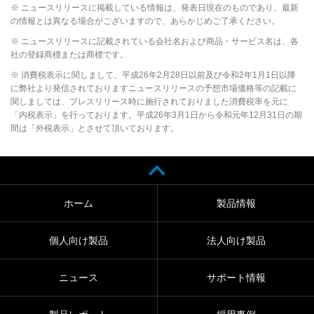
※ ニュースリリースに掲載している情報は、発表日現在のものであり、最新
の情報とは異なる場合がございますので、あらかじめご了承ください。
※ ニュースリリースに記載されている会社名および商品・サービス名は、各
社の登録商標または商標です。
※ 消費税表示に関しまして、平成26年2月28日以前及び令和2年1月1日以降
に弊社より発信されておりますニュースリリースの予想市場価格等の記載に
関しましては、プレスリリース時に施行されておりました消費税率を元に
「内税表示」を行っております。平成26年3月1日から令和元年12月31日の期
間は「外税表示」とさせて頂いております。
ホーム
製品情報
個人向け製品
法人向け製品
ニュース
サポート情報