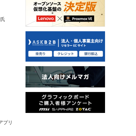
）氏
連アプリ