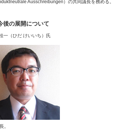
duktneutrale Ausschreibungen）の共同議長を務める。
今後の展開について
 桂一（ひだ けいいち）氏
長。