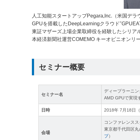
人工知能スタートアップPegara,Inc.（米国
GPUを搭載したDeepLearningクラウド"GPU
東証マザーズ上場企業取締役を経験したシリアルアントレプ
本経済新聞社運営COMEMO キーオピニオン
セミナー概要
ディープラーニン
セミナー名
AMD GPUで
日時
2018年 7月18日（
コンファレンススク
東京都千代田区丸の内
会場
プ
）