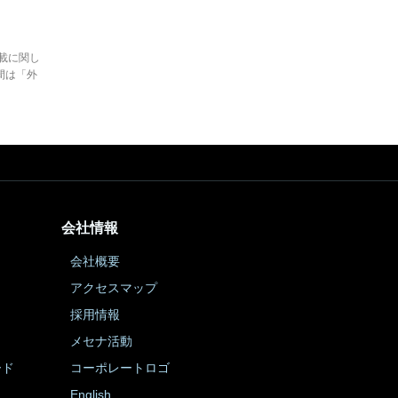
。
載に関し
間は「外
会社情報
会社概要
アクセスマップ
採用情報
メセナ活動
ード
コーポレートロゴ
English