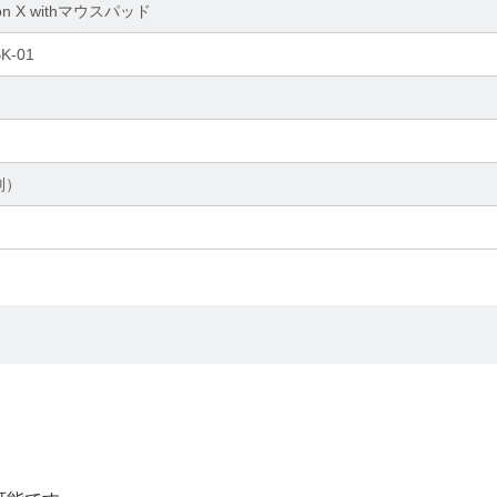
lon X withマウスパッド
K-01
別）
。