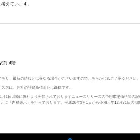
と考えています。
駅前 4階
であり、最新の情報とは異なる場合がございますので、あらかじめご了承ください
ビス名は、各社の登録商標または商標です。
2年1月1日以降に弊社より発信されておりますニュースリリースの予想市場価格等の記
に「内税表示」を行っております。平成26年3月1日から令和元年12月31日の期