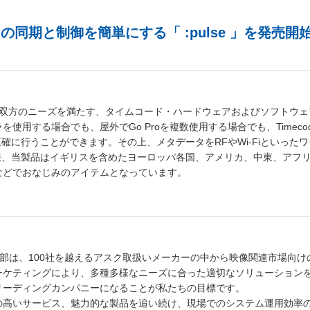
。
カメラの同期と制御を簡単にする「 :pulse 」を発売開
ォーマット双方のニーズを満たす、タイムコード・ハードウェアおよびソフトウ
用する場合でも、屋外でGo Proを複数使用する場合でも、Timeco
正確に行うことができます。その上、メタデータをRFやWi-Fiといった
以来、当製品はイギリスを含めたヨーロッパ各国、アメリカ、中東、アフ
などでおなじみのアイテムとなっています。
事業部は、100社を越えるアスク取扱いメーカーの中から映像関連市場向け
ーケティングにより、多種多様なニーズに合った適切なソリューション
リーディングカンパニーになることが私たちの目標です。
の高いサービス、魅力的な製品を追い続け、現場でのシステム運用効率