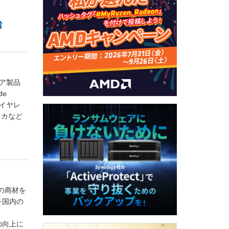
始
ェア製品
de
ワイヤレ
リカなど
の商材を
を国内の
の向上に