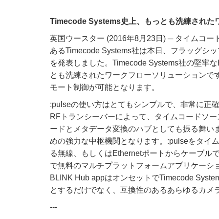
Timecode Systems史上、もっとも洗練さ
英国ウースター (2016年8月23日) ─ タ
あるTimecode Systems社は本日、フラッ
を発表しました。Timecode Systems社の堅牢なB
とも洗練されたワークフローソリューションで
モート制御が可能となります。
:pulseの使い方はとてもシンプルで、非常
RFトランシーバーによって、タイムコードソー
ードとメタデータ変換のハブとしても振る舞い
めの強力な中枢機関となります。:pulseをタイ
る無線、もしくはEthernetポートからケー
で無料のマルチプラットフォームアプリケーション B
BLINK Hub appはオンセットでTimecod
とするだけでなく、互換性のあるあらゆるカメ
---