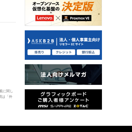
。
載に関し
間は「外