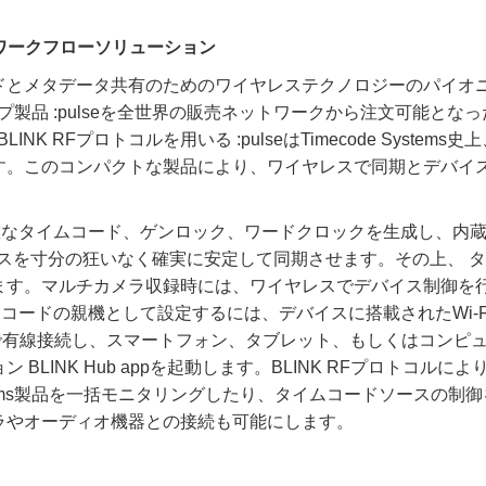
れたワークフローソリューション
イムコードとメタデータ共有のためのワイヤレステクノロジーのパイオ
グシップ製品 :pulseを全世界の販売ネットワークから注文可能とな
LINK RFプロトコルを用いる :pulseはTimecode Systems史
す。このコンパクトな製品により、ワイヤレスで同期とデバイ
に正確なタイムコード、ゲンロック、ワードクロックを生成し、内
スを寸分の狂いなく確実に安定して同期させます。その上、 
ます。マルチカメラ収録時には、ワイヤレスでデバイス制御を
ムコードの親機として設定するには、デバイスに搭載されたWi-F
ブルで有線接続し、スマートフォン、タブレット、もしくはコンピ
LINK Hub appを起動します。BLINK RFプロトコルによ
e Systems製品を一括モニタリングしたり、タイムコードソースの制
ラやオーディオ機器との接続も可能にします。