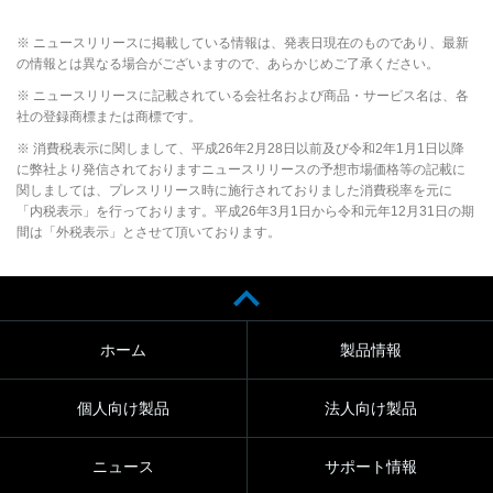
※ ニュースリリースに掲載している情報は、発表日現在のものであり、最新
の情報とは異なる場合がございますので、あらかじめご了承ください。
※ ニュースリリースに記載されている会社名および商品・サービス名は、各
社の登録商標または商標です。
※ 消費税表示に関しまして、平成26年2月28日以前及び令和2年1月1日以降
に弊社より発信されておりますニュースリリースの予想市場価格等の記載に
関しましては、プレスリリース時に施行されておりました消費税率を元に
「内税表示」を行っております。平成26年3月1日から令和元年12月31日の期
間は「外税表示」とさせて頂いております。
ホーム
製品情報
個人向け製品
法人向け製品
ニュース
サポート情報