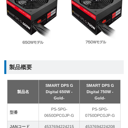
製品概要
SMART DPS G
SMART DPS G
製品名
Digital 650W -
Digital 750W -
Gold-
Gold-
PS-SPG-
PS-SPG-
型番
0650DPCGJP-G
0750DPCGJP-G
JANコード
4537694224215
4537694224208