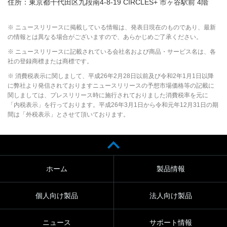
住所：東京都千代田区九段南4-8-19 CIRCLES+ 市ヶ谷駅前 4階
※ ニュースリリースに掲載している情報は、発表日現在のものであり、最新
の情報とは異なる場合がございますので、あらかじめご了承ください。
※ ニュースリリースに記載されている会社名および商品・サービス名は、各
社の登録商標または商標です。
※ 消費税表示に関しまして、平成26年2月28日以前及び令和2年1月1日以降
に弊社より発信されておりますニュースリリースの予想市場価格等の記載に
関しましては、プレスリリース時に施行されておりました消費税率を元に
「内税表示」を行っております。平成26年3月1日から令和元年12月31日の期
間は「外税表示」とさせて頂いております。
ホーム
製品情報
個人向け製品
法人向け製品
ニュース
サポート情報