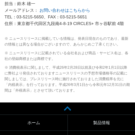
担当：鈴木 雄一
メールアドレス：
お問い合わせはこちらから
TEL：03-5215-5650、FAX：03-5215-5651
住所：東京都千代田区九段南4-8-19 CIRCLES+ 市ヶ谷駅前 4階
※ ニュースリリースに掲載している情報は、発表日現在のものであり、最新
の情報とは異なる場合がございますので、あらかじめご了承ください。
※ ニュースリリースに記載されている会社名および商品・サービス名は、各
社の登録商標または商標です。
※ 消費税表示に関しまして、平成26年2月28日以前及び令和2年1月1日以降
に弊社より発信されておりますニュースリリースの予想市場価格等の記載に
関しましては、プレスリリース時に施行されておりました消費税率を元に
「内税表示」を行っております。平成26年3月1日から令和元年12月31日の期
間は「外税表示」とさせて頂いております。
ホーム
製品情報