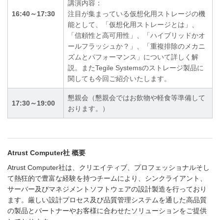
講演内容：
16:40～17:30
注目が集まっている仮想化用ストレージの機
能として、「仮想化用ストレージとは」、
「信頼性と高可用性」、「ハイブリッドかオ
ールフラッシュか？」、「重複排除のメカニ
ズムとパフォーマンス」について詳しく解
説。またTegile Systemsのストレージ製品に
関しても今回ご紹介いたします。
懇親会（懇親会ではお飲物や軽食等準備して
17:30～19:00
おります。）
Atrust Computer社 概要
Atrust Computer社は、クリエイティブ、プロフェッショナルそし
て熱狂的で豊富な経験を持つチームにより、シンクライアント、
サーバー及びマネジメントソフトウェアの設計製造を行っており
ます。厳しい設計プロセス及び品質管理システムを通した高品質
の製品とパートナーやお客様に合わせたソリューションをご提供