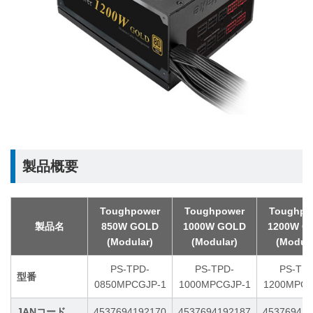
製品概要
Toughpower
Toughpower
Toughpo
製品名
850W GOLD
1000W GOLD
1200W G
(Modular)
(Modular)
(Modula
PS-TPD-
PS-TPD-
PS-TPD
型番
0850MPCGJP-1
1000MPCGJP-1
1200MPCG
JANコード
4537694192170
4537694192187
453769419