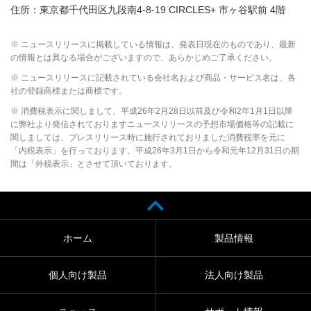
住所：東京都千代田区九段南4-8-19 CIRCLES+ 市ヶ谷駅前 4階
※ ニュースリリースに掲載している情報は、発表日現在のものであり、最新
の情報とは異なる場合がございますので、あらかじめご了承ください。
※ ニュースリリースに記載されている会社名および商品・サービス名は、各
社の登録商標または商標です。
※ 消費税表示に関しまして、平成26年2月28日以前及び令和2年1月1日以降
に弊社より発信されておりますニュースリリースの予想市場価格等の記載に
関しましては、プレスリリース時に施行されておりました消費税率を元に
「内税表示」を行っております。平成26年3月1日から令和元年12月31日の期
間は「外税表示」とさせて頂いております。
ホーム
製品情報
個人向け製品
法人向け製品