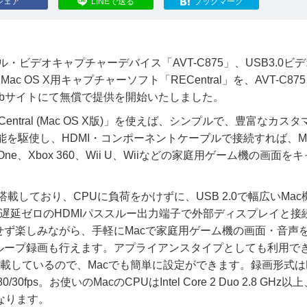
シェア
LINEで送る
ブックマーク
タブル・ビデオキャプチャーデバイス「AVT-C875」、USB3.0ビ
 OS X用キャプチャーソフト「RECentral」を、AVT-C87
のWebサイトにて無償で提供を開始いたしました。
entral (Mac OS X版)」を使えば、シンプルで、豊富なカス
能を駆使し、HDMI・コンポーネントケーブルで接続すれば、M
One、Xbox 360、Wii U、Wiiなどの家庭用ゲーム機の画面を
を搭載しており、CPUに負荷をかけずに、USB 2.0で幅広いMa
と遅延ゼロのHDMIパススルー出力端子で外部ディスプレイと接
ず楽しみながら、手軽にMacで家庭用ゲーム機の画面・音声
ループ録画も行えます。アプライアンスタイプとしても利用で
搭載しているので、Macでも簡単に設定ができます。録画形式はMP
30fps。お使いのMacのCPUはIntel Core 2 Duo 2.8 GHz
になります。