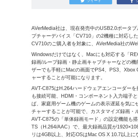
ツイート
AVerMedia社は、現在発売中のUSB2.0ポー
プチャーデバイス「CV710」の2機種に対応したMac
CV710のご購入者を対象に、AVerMedia社
Windowsだけではなく、Macにも対応する「REC
録画/ループ録画・静止画キャプチャーなどの機
ザーでも手軽にMacの画面でPS4、PS3、Xbox 
ャーすることが可能になります。
AVT-C875はH.264ハードウェアエンコーダー
も接続可能、HDMI・コンポーネント入力端子
ば、家庭用ゲーム機のゲームの表示遅延を気にせ
チャーすることが可能で、カスタマイズ録画・
AVT-C875の「単体録画モード」の設定機能も
TS（H.264/AAC）で、最大録画品質が1920×1080/
リは4GB以上、対応OSはMac OS X 10.7以上