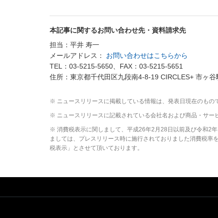
本記事に関するお問い合わせ先・資料請求先
担当：平井 寿一
メールアドレス：
お問い合わせはこちらから
TEL：03-5215-5650、FAX：03-5215-5651
住所：東京都千代田区九段南4-8-19 CIRCLES+ 市ヶ谷
※ ニュースリリースに掲載している情報は、発表日現在のもの
※ ニュースリリースに記載されている会社名および商品・サー
※ 消費税表示に関しまして、平成26年2月28日以前及び令和
ましては、プレスリリース時に施行されておりました消費税率を元
税表示」とさせて頂いております。