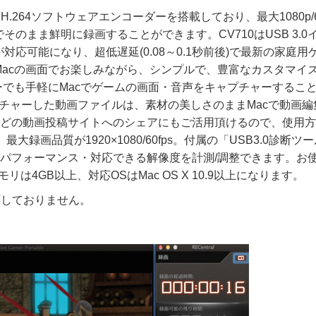
.264ソフトウェアエンコーダーを搭載しており、最大1080p/60
のまま鮮明に録画することができます。CV710はUSB 3.0
応可能になり、超低遅延(0.08～0.1秒前後)で最新の家庭用
acの画面でお楽しみながら、シンプルで、豊富なカスタマイ
ーでも手軽にMacでゲームの画面・音声をキャプチャーするこ
キャプチャーした動画ファイルは、素材の美しさのままMacで動画
imeoなどの動画投稿サイトへのシェアにもご活用頂けるので、使用
で、最大録画品質が1920×1080/60fps。付属の「USB3.0診断ツ
帯域のパフォーマンス・対応できる解像度を計測/調整できます。お
、メモリは4GB以上、対応OSはMac OS X 10.9以上になります。
は対応しておりません。