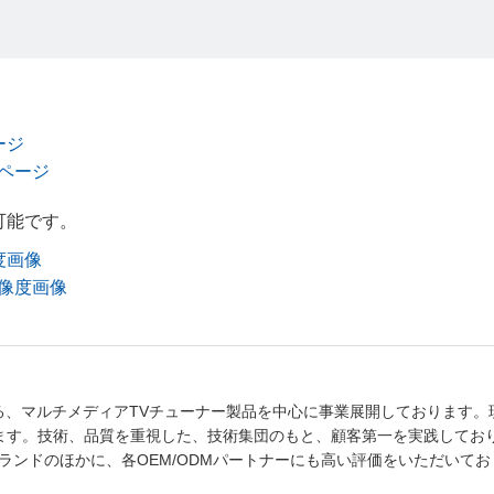
。
ページ
製品ページ
可能です。
像度画像
高解像度画像
本社を構える、マルチメディアTVチューナー製品を中心に事業展開しております
ます。技術、品質を重視した、技術集団のもと、顧客第一を実践してお
a"ブランドのほかに、各OEM/ODMパートナーにも高い評価をいただいて