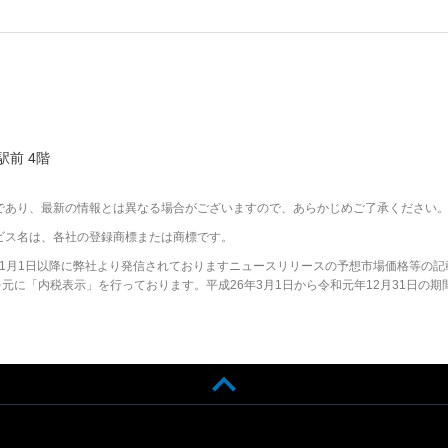
駅前 4階
であり、最新の情報とは異なる場合がございますので、あらかじめご了承ください
ビス名は、各社の登録商標または商標です。
2年1月1日以降に弊社より発信されておりますニュースリリースの予想市場価格等の記
に「内税表示」を行っております。平成26年3月1日から令和元年12月31日の期