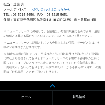
担当：遠藤 亮
メールアドレス：
お問い合わせはこちらから
TEL：03-5215-5650、FAX：03-5215-5651
住所：東京都千代田区九段南4-8-19 CIRCLES+ 市ヶ谷駅前 4階
※ ニュースリリースに掲載している情報は、発表日現在のものであり、最新
の情報とは異なる場合がございますので、あらかじめご了承ください。
※ ニュースリリースに記載されている会社名および商品・サービス名は、各
社の登録商標または商標です。
※ 消費税表示に関しまして、平成26年2月28日以前及び令和2年1月1日以降
に弊社より発信されておりますニュースリリースの予想市場価格等の記載に
関しましては、プレスリリース時に施行されておりました消費税率を元に
「内税表示」を行っております。平成26年3月1日から令和元年12月31日の期
間は「外税表示」とさせて頂いております。
ホーム
製品情報