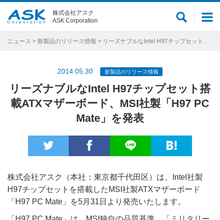
株式会社アスク
サ
メ
ASK Corporation
イ
ニ
ト
ュ
ニュース
>
新製品のリリース情報
> リーズナブルなIntel H97チップセット搭載ATXマザーボード、MSI社製「H97 PC Mate」を発表
内
ー
検
2014.05.30
新製品のリリース情報
索
リーズナブルなIntel H97チップセット搭
載ATXマザーボード、MSI社製「H97 PC
Mate」を発表
株式会社アスク（本社：東京都千代田区）は、Intel社製
H97チップセットを搭載したMSI社製ATXマザーボード
「H97 PC Mate」を5月31日より発売いたします。
「H97 PC Mate」は、MSI独自の品質基準、「ミリタリー