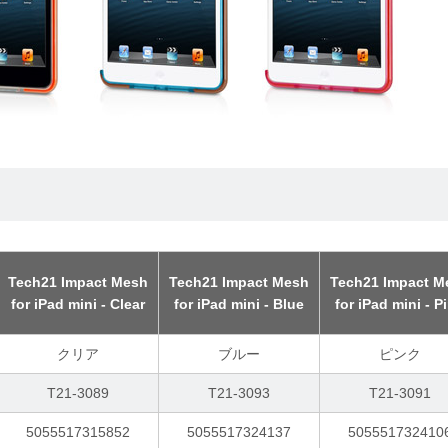
Tech21 Impact Mesh
Tech21 Impact Mesh
Tech21 Impact M
for iPad mini - Clear
for iPad mini - Blue
for iPad mini - P
クリア
ブルー
ピンク
T21-3089
T21-3093
T21-3091
5055517315852
5055517324137
505551732410