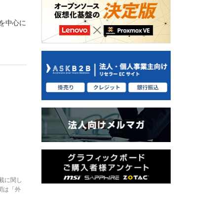
スを中心に
。
載に関し
間は「外