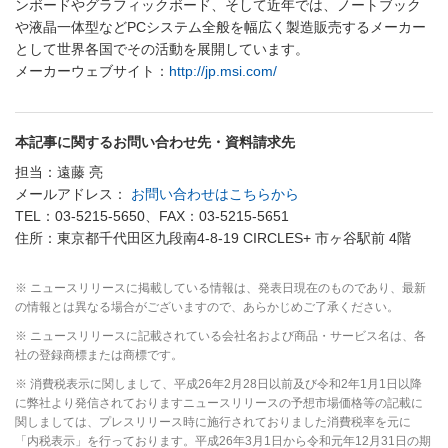
ンボードやグラフィックボード、そして近年では、ノートブック
や液晶一体型などPCシステム全般を幅広く製造販売するメーカー
として世界各国でその活動を展開しています。
メーカーウェブサイト：
http://jp.msi.com/
本記事に関するお問い合わせ先・資料請求先
担当：遠藤 亮
メールアドレス：
お問い合わせはこちらから
TEL：03-5215-5650、FAX：03-5215-5651
住所：東京都千代田区九段南4-8-19 CIRCLES+ 市ヶ谷駅前 4階
※ ニュースリリースに掲載している情報は、発表日現在のものであり、最新
の情報とは異なる場合がございますので、あらかじめご了承ください。
※ ニュースリリースに記載されている会社名および商品・サービス名は、各
社の登録商標または商標です。
※ 消費税表示に関しまして、平成26年2月28日以前及び令和2年1月1日以降
に弊社より発信されておりますニュースリリースの予想市場価格等の記載に
関しましては、プレスリリース時に施行されておりました消費税率を元に
「内税表示」を行っております。平成26年3月1日から令和元年12月31日の期