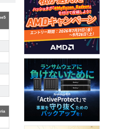
ne5
ria