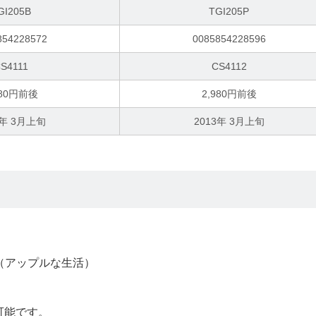
GI205B
TGI205P
854228572
0085854228596
S4111
CS4112
980円前後
2,980円前後
3年 3月上旬
2013年 3月上旬
。
（アップルな生活）
可能です。