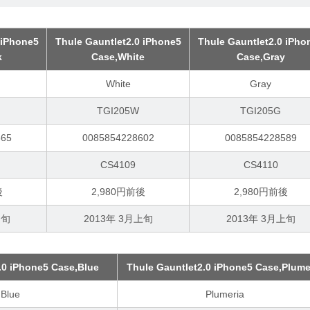
 iPhone5
Thule Gauntlet2.0 iPhone5
Thule Gauntlet2.0 iPho
k
Case,White
Case,Gray
White
Gray
TGI205W
TGI205G
565
0085854228602
0085854228589
CS4109
CS4110
後
2,980円前後
2,980円前後
中旬
2013年 3月上旬
2013年 3月上旬
.0 iPhone5 Case,Blue
Thule Gauntlet2.0 iPhone5 Case,Plume
Blue
Plumeria