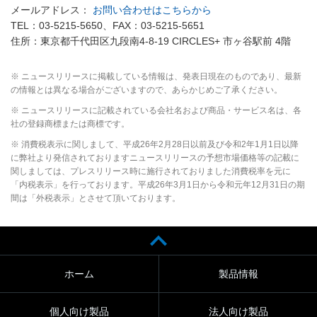
メールアドレス：
お問い合わせはこちらから
TEL：03-5215-5650、FAX：03-5215-5651
住所：東京都千代田区九段南4-8-19 CIRCLES+ 市ヶ谷駅前 4階
※ ニュースリリースに掲載している情報は、発表日現在のものであり、最新
の情報とは異なる場合がございますので、あらかじめご了承ください。
※ ニュースリリースに記載されている会社名および商品・サービス名は、各
社の登録商標または商標です。
※ 消費税表示に関しまして、平成26年2月28日以前及び令和2年1月1日以降
に弊社より発信されておりますニュースリリースの予想市場価格等の記載に
関しましては、プレスリリース時に施行されておりました消費税率を元に
「内税表示」を行っております。平成26年3月1日から令和元年12月31日の期
間は「外税表示」とさせて頂いております。
ホーム
製品情報
個人向け製品
法人向け製品