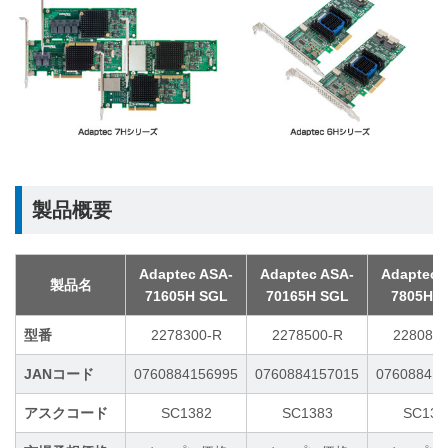
製品概要
Adaptec ASA-
Adaptec ASA-
Adaptec 
製品名
71605H SGL
70165H SGL
7805H 
型番
2278300-R
2278500-R
2280800
JANコード
0760884156995
0760884157015
076088415
アスクコード
SC1382
SC1383
SC138